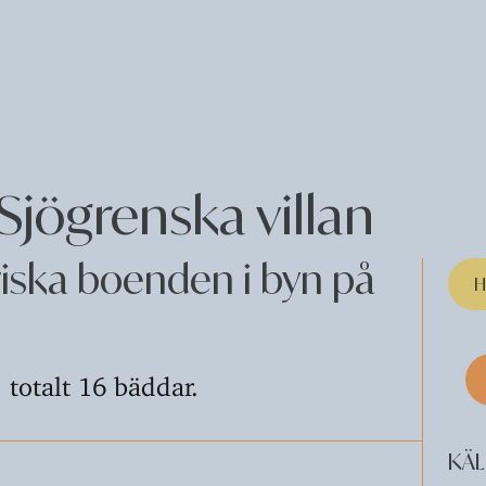
Sjögrenska villan
riska boenden i byn på
H
 totalt 16 bäddar.
KÄL