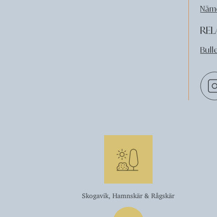
Nämd
REL
Bull
Skogavik, Hamnskär & Rågskär