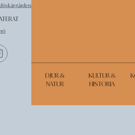
öskärgårdens nationalpark
ATERAT
erö
DJUR &
KULTUR &
K
NATUR
HISTORIA